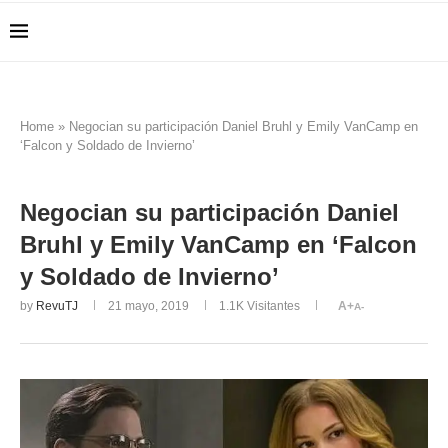
Home
»
Negocian su participación Daniel Bruhl y Emily VanCamp en
‘Falcon y Soldado de Invierno’
Negocian su participación Daniel
Bruhl y Emily VanCamp en ‘Falcon
y Soldado de Invierno’
by
RevuTJ
21 mayo, 2019
1.1K
Visitantes
A+
A-