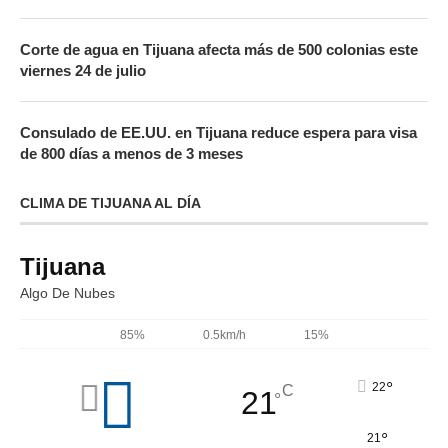
Corte de agua en Tijuana afecta más de 500 colonias este
viernes 24 de julio
Consulado de EE.UU. en Tijuana reduce espera para visa
de 800 días a menos de 3 meses
CLIMA DE TIJUANA AL DÍA
Tijuana
Algo De Nubes
85%
0.5km/h
15%
°
22
C
21
°
°
21