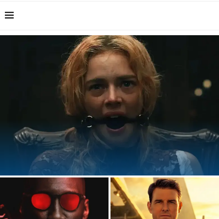
Samara Weaving será Emma Frost en los X-Men del MCU
que llegan...