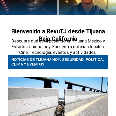
Marvel cancela Blade: Mahershala
Días de Trueno 2: Tom Cruise
Ali lo confirma y se va
continúa con otro clásico de acción...
Bienvenido a RevuTJ desde Tijuana
Baja California
Descubre qué está pasando en Tijuana México y
Estados Unidos hoy. Encuentra noticias locales,
Cine, Tecnologia, eventos y actividades.
NOTICIAS DE TIJUANA HOY: SEGURIDAD, POLÍTICA,
CLIMA Y EVENTOS