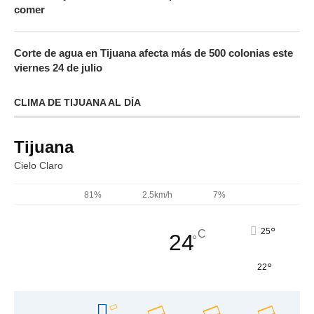
comer
Corte de agua en Tijuana afecta más de 500 colonias este
viernes 24 de julio
CLIMA DE TIJUANA AL DÍA
Tijuana
Cielo Claro
81%
2.5km/h
7%
°
25
C
24
°
°
22