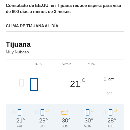
Consulado de EE.UU. en Tijuana reduce espera para visa
de 800 días a menos de 3 meses
CLIMA DE TIJUANA AL DÍA
Tijuana
Muy Nuboso
87%
1.5km/h
51%
°
22
C
21
°
°
20
21
°
29
°
30
°
30
°
28
°
FRI
SAT
SUN
MON
TUE