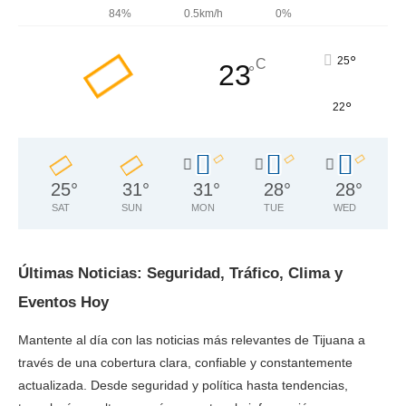
84%
0.5km/h
0%
°
25
C
23
°
°
22
25
°
31
°
31
°
28
°
28
°
SAT
SUN
MON
TUE
WED
Últimas Noticias: Seguridad, Tráfico, Clima y
Eventos Hoy
Mantente al día con las noticias más relevantes de Tijuana a
través de una cobertura clara, confiable y constantemente
actualizada. Desde seguridad y política hasta tendencias,