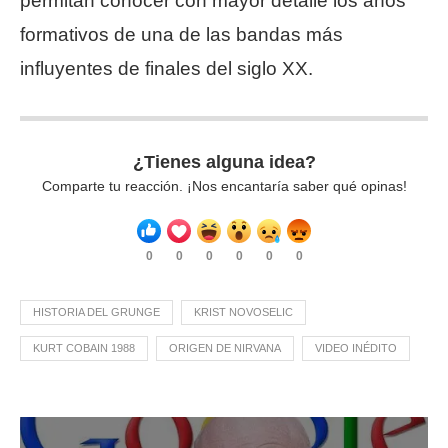
permitan conocer con mayor detalle los años
formativos de una de las bandas más
influyentes de finales del siglo XX.
¿Tienes alguna idea?
Comparte tu reacción. ¡Nos encantaría saber qué opinas!
0
0
0
0
0
0
HISTORIA DEL GRUNGE
KRIST NOVOSELIC
KURT COBAIN 1988
ORIGEN DE NIRVANA
VIDEO INÉDITO