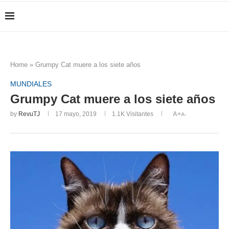
Home
»
Grumpy Cat muere a los siete años
MUNDIALES
Grumpy Cat muere a los siete años
by
RevuTJ
17 mayo, 2019
1.1K
Visitantes
A+
A-