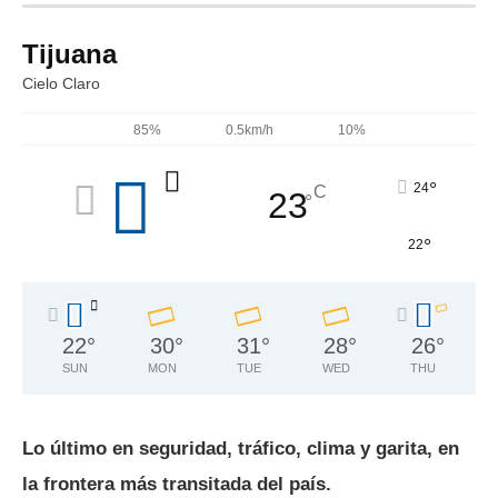
Tijuana
Cielo Claro
85%
0.5km/h
10%
°
24
C
23
°
°
22
22
°
30
°
31
°
28
°
26
°
SUN
MON
TUE
WED
THU
Lo último en seguridad, tráfico, clima y garita, en
la frontera más transitada del país.