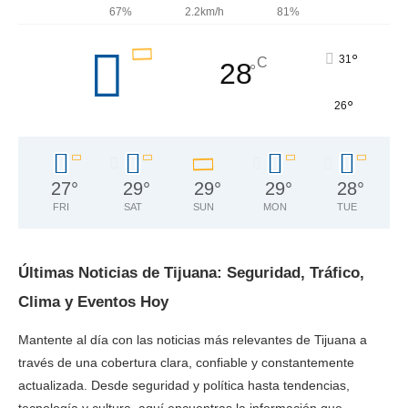
67%
2.2km/h
81%
°
31
C
28
°
°
26
27
°
29
°
29
°
29
°
28
°
FRI
SAT
SUN
MON
TUE
Últimas Noticias de Tijuana: Seguridad, Tráfico,
Clima y Eventos Hoy
Mantente al día con las noticias más relevantes de Tijuana a
través de una cobertura clara, confiable y constantemente
actualizada. Desde seguridad y política hasta tendencias,
tecnología y cultura, aquí encuentras la información que