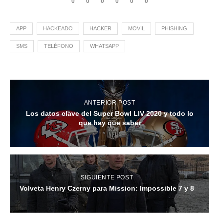
0
0
0
0
0
0
APP
HACKEADO
HACKER
MOVIL
PHISHING
SMS
TELÉFONO
WHATSAPP
ANTERIOR POST
Los datos clave del Super Bowl LIV 2020 y todo lo
que hay que saber
SIGUIENTE POST
Volveta Henry Czerny para Mission: Impossible 7 y 8