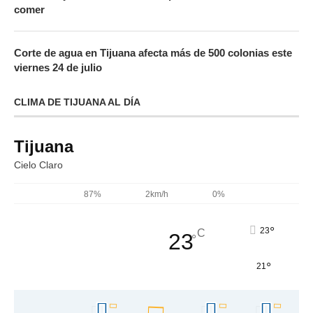
comer
Corte de agua en Tijuana afecta más de 500 colonias este
viernes 24 de julio
CLIMA DE TIJUANA AL DÍA
Tijuana
Cielo Claro
87%
2km/h
0%
°
23
C
23
°
°
21