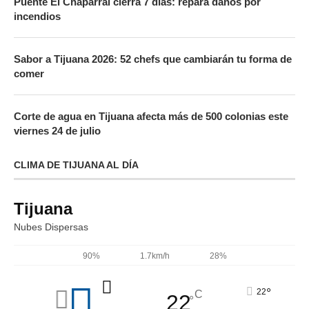
Puente El Chaparral cierra 7 días: repara daños por
incendios
Sabor a Tijuana 2026: 52 chefs que cambiarán tu forma de
comer
Corte de agua en Tijuana afecta más de 500 colonias este
viernes 24 de julio
CLIMA DE TIJUANA AL DÍA
Tijuana
Nubes Dispersas
90%
1.7km/h
28%
°
22
C
22
°