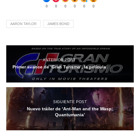
0
0
0
0
0
0
AARON TAYLOR
JAMES BOND
ANTERIOR POST
Primer avance de ‘Gran Turismo’, la película
SIGUIENTE POST
Nuevo tráiler de ‘Ant-Man and the Wasp:
Quantumania’