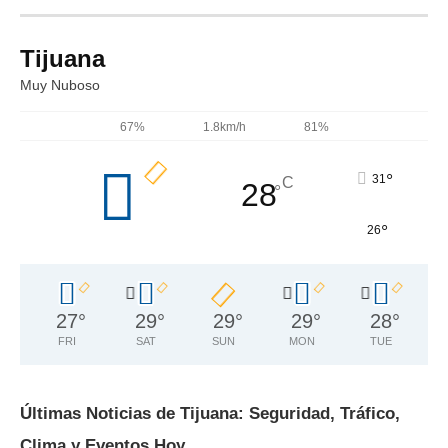
Tijuana
Muy Nuboso
67%
1.8km/h
81%
°
31
C
28
°
°
26
27
°
29
°
29
°
29
°
28
°
FRI
SAT
SUN
MON
TUE
Últimas Noticias de Tijuana: Seguridad, Tráfico,
Clima y Eventos Hoy