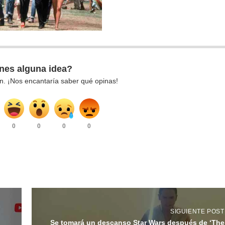
nes alguna idea?
n. ¡Nos encantaría saber qué opinas!
0
0
0
0
SIGUIENTE POST
Se tomará un descanso Star Wars después de ‘The