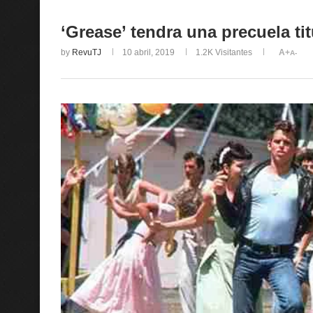
‘Grease’ tendra una precuela t
by
RevuTJ
10 abril, 2019
1.2K
Visitantes
A+
A-