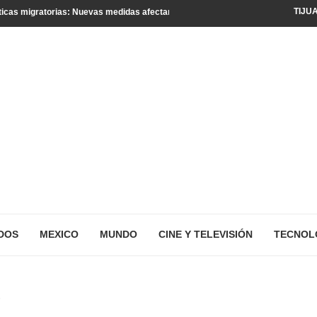
TIJU
icas migratorias: Nuevas medidas afectan a turistas y residentes legales
DOS
MEXICO
MUNDO
CINE Y TELEVISIÓN
TECNOL
’