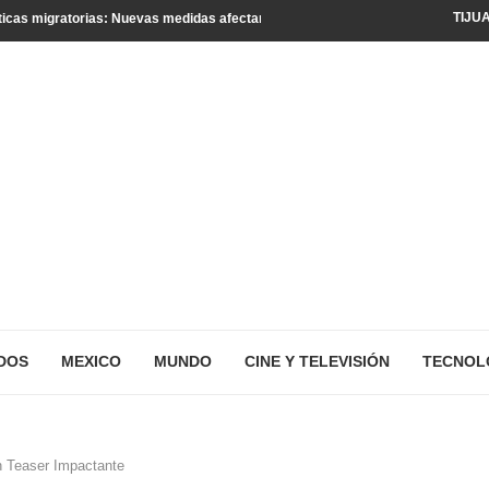
TIJU
icas migratorias: Nuevas medidas afectan a turistas y residentes legales
DOS
MEXICO
MUNDO
CINE Y TELEVISIÓN
TECNOL
n Teaser Impactante