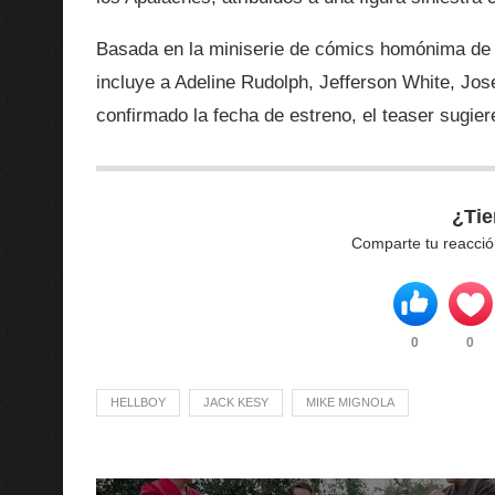
Basada en la miniserie de cómics homónima de
incluye a Adeline Rudolph, Jefferson White, J
confirmado la fecha de estreno, el teaser sugiere
¿Tie
Comparte tu reacció
0
0
HELLBOY
JACK KESY
MIKE MIGNOLA