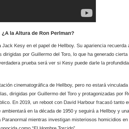
 ¿A la Altura de Ron Perlman?
a Jack Kesy en el papel de Hellboy. Su apariencia recuerda 
s dirigidas por Guillermo del Toro, lo que ha generado cierta
 verdadera prueba será ver si Kesy puede darle la profundid
tación cinematográfica de Hellboy, pero no estará vinculada
las, dirigidas por Guillermo del Toro y protagonizadas por 
úblico. En 2019, un reboot con David Harbour fracasó tanto e
se ambientará en la década de 1950 y seguirá a Hellboy y un
a Paranormal mientras investigan misteriosos homicidios en
a conocida como “El Hombre Torcido”.