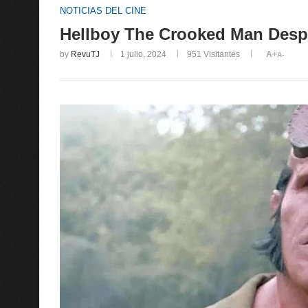
NOTICIAS DEL CINE
Hellboy The Crooked Man Despi
by
RevuTJ
1 julio, 2024
951
Visitantes
A+
A-