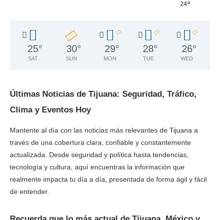
°
24
25
°
30
°
29
°
28
°
26
°
SAT
SUN
MON
TUE
WED
Últimas Noticias de Tijuana: Seguridad, Tráfico,
Clima y Eventos Hoy
Mantente al día con las noticias más relevantes de Tijuana a
través de una cobertura clara, confiable y constantemente
actualizada. Desde seguridad y política hasta tendencias,
tecnología y cultura, aquí encuentras la información que
realmente impacta tu día a día, presentada de forma ágil y fácil
de entender.
Recuerda que lo más actual de Tijuana, México y