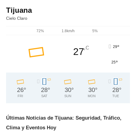
Tijuana
Cielo Claro
72%
1.8km/h
5%
°
29
C
27
°
°
25
26
°
28
°
30
°
30
°
28
°
FRI
SAT
SUN
MON
TUE
Últimas Noticias de Tijuana: Seguridad, Tráfico,
Clima y Eventos Hoy