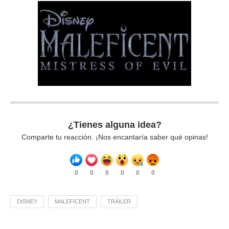
¿Tienes alguna idea?
Comparte tu reacción. ¡Nos encantaría saber qué opinas!
0
0
0
0
0
0
DISNEY
MALEFICENT
TRÁILER