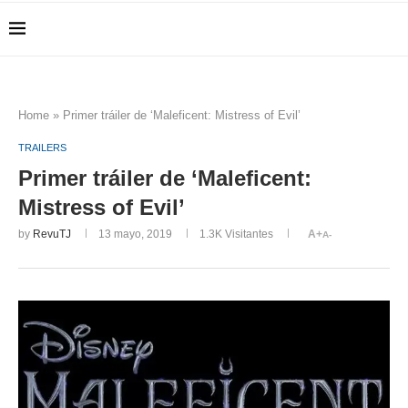
Home
»
Primer tráiler de ‘Maleficent: Mistress of Evil’
TRAILERS
Primer tráiler de ‘Maleficent:
Mistress of Evil’
by
RevuTJ
13 mayo, 2019
1.3K
Visitantes
A+
A-