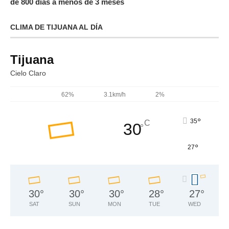
de 800 días a menos de 3 meses
CLIMA DE TIJUANA AL DÍA
Tijuana
Cielo Claro
62%
3.1km/h
2%
°
35
C
30
°
°
27
30
°
30
°
30
°
28
°
27
°
SAT
SUN
MON
TUE
WED