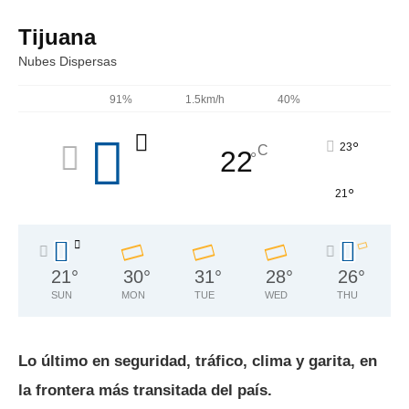
Tijuana
Nubes Dispersas
91%
1.5km/h
40%
°
23
C
22
°
°
21
21
°
30
°
31
°
28
°
26
°
SUN
MON
TUE
WED
THU
Lo último en seguridad, tráfico, clima y garita, en
la frontera más transitada del país.