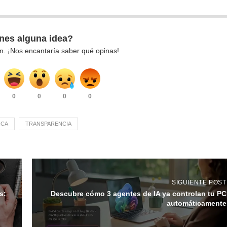
nes alguna idea?
n. ¡Nos encantaría saber qué opinas!
0
0
0
0
ICA
TRANSPARENCIA
SIGUIENTE POST
s:
Descubre cómo 3 agentes de IA ya controlan tu PC
automáticamente