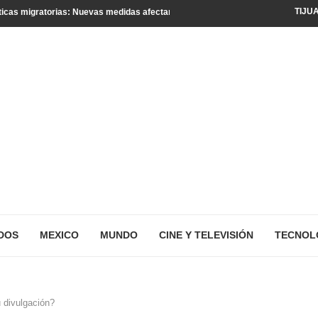
TIJU
icas migratorias: Nuevas medidas afectan a turistas y residentes legales
DOS
MEXICO
MUNDO
CINE Y TELEVISIÓN
TECNOL
 divulgación?