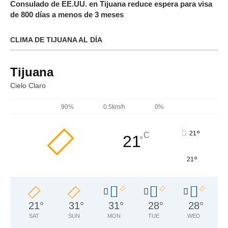
Consulado de EE.UU. en Tijuana reduce espera para visa
de 800 días a menos de 3 meses
CLIMA DE TIJUANA AL DÍA
Tijuana
Cielo Claro
90%
0.5km/h
0%
°
21
C
21
°
°
21
21
°
31
°
31
°
28
°
28
°
SAT
SUN
MON
TUE
WED