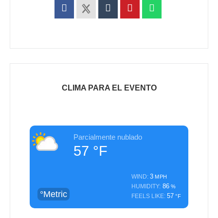
Parcialmente nublado
57
°F
3
WIND:
MPH
86
HUMIDITY:
%
°Metric
57
FEELS LIKE:
°F