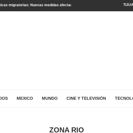
TIJU
icas migratorias: Nuevas medidas afectan a turistas y residentes legales
DOS
MEXICO
MUNDO
CINE Y TELEVISIÓN
TECNOL
ZONA RIO