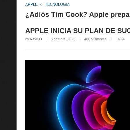
APPLE
TECNOLOGIA
¿Adiós Tim Cook? Apple prepa
APPLE INICIA SU PLAN DE S
by
RevuTJ
6 octubre, 2025
400
Visitantes
A+
A-