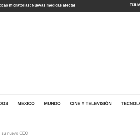
TIJU
icas migratorias: Nuevas medidas afectan a turistas y residentes legales
DOS
MEXICO
MUNDO
CINE Y TELEVISIÓN
TECNOL
o su nuevo CEO