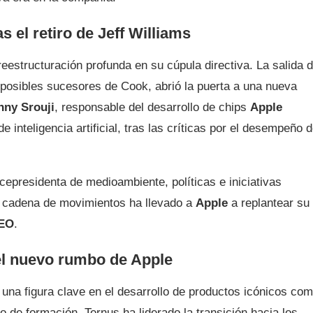
s el retiro de Jeff Williams
estructuración profunda en su cúpula directiva. La salida 
s posibles sucesores de Cook, abrió la puerta a una nueva
hny Srouji
, responsable del desarrollo de chips
Apple
e inteligencia artificial, tras las críticas por el desempeño 
icepresidenta de medioambiente, políticas e iniciativas
a cadena de movimientos ha llevado a
Apple
a replantear su
CEO
.
del nuevo rumbo de Apple
una figura clave en el desarrollo de productos icónicos co
o de formación, Ternus ha liderado la transición hacia los