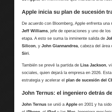
Apple inicia su plan de sucesión tra
De acuerdo con Bloomberg, Apple enfrenta una re
Jeff Williams
, jefe de operaciones y uno de lo
etapa. A esto se suma la inminente salida de
Jo
Silicon
, y
John Giannandrea
, cabeza del área d
Siri
.
También se prevé la partida de
Lisa Jackson
, v
sociales, quien dejará la empresa en 2026. Est
estrategia y acelerar el
plan de sucesión del 
John Ternus: el ingeniero detrás 
John Ternus
se unió a
Apple
en 2001 y ha sido 
el
iPhone
, el
iPad
y las
Mac
. Ingeniero mecánic