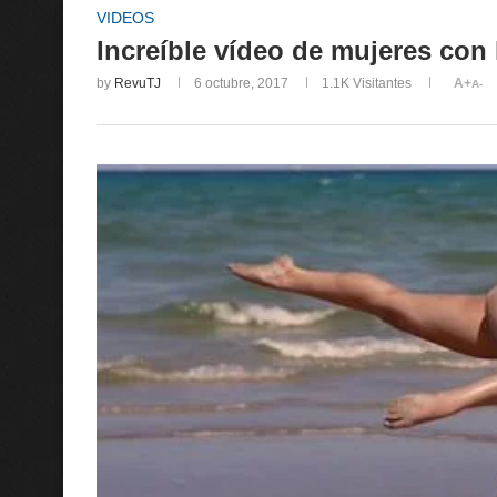
VIDEOS
Increíble vídeo de mujeres con
by
RevuTJ
6 octubre, 2017
1.1K
Visitantes
A+
A-