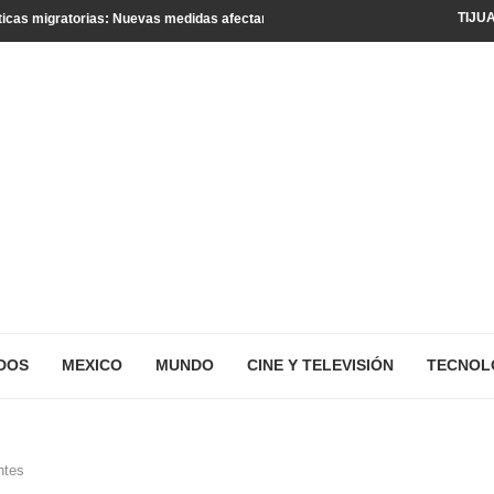
TIJU
icas migratorias: Nuevas medidas afectan a turistas y residentes legales
DOS
MEXICO
MUNDO
CINE Y TELEVISIÓN
TECNOL
ntes