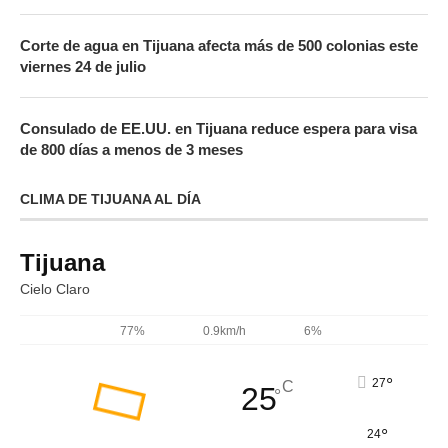
Corte de agua en Tijuana afecta más de 500 colonias este
viernes 24 de julio
Consulado de EE.UU. en Tijuana reduce espera para visa
de 800 días a menos de 3 meses
CLIMA DE TIJUANA AL DÍA
Tijuana
Cielo Claro
77%
0.9km/h
6%
°
27
C
25
°
°
24