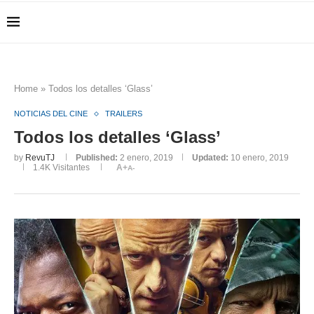
Home
»
Todos los detalles ‘Glass’
NOTICIAS DEL CINE
TRAILERS
Todos los detalles ‘Glass’
by
RevuTJ
Published:
2 enero, 2019
Updated:
10 enero, 2019
1.4K
Visitantes
A+
A-