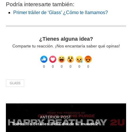
Podría interesarte también:
Primer tráiler de ‘Glass’ ¿Cómo te llamamos?
¿Tienes alguna idea?
Comparte tu reacción. ¡Nos encantaría saber qué opinas!
0
0
0
0
0
0
GLASS
ANTERIOR POST
Todos los detalles ‘Feliz día de tu muerte 2’