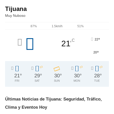
Tijuana
Muy Nuboso
87%
1.5km/h
51%
°
22
C
21
°
°
20
21
°
29
°
30
°
30
°
28
°
FRI
SAT
SUN
MON
TUE
Últimas Noticias de Tijuana: Seguridad, Tráfico,
Clima y Eventos Hoy