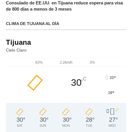
Consulado de EE.UU. en Tijuana reduce espera para visa
de 800 días a menos de 3 meses
CLIMA DE TIJUANA AL DÍA
Tijuana
Cielo Claro
63%
2.2km/h
3%
°
33
C
30
°
°
28
30
°
30
°
30
°
28
°
27
°
SAT
SUN
MON
TUE
WED