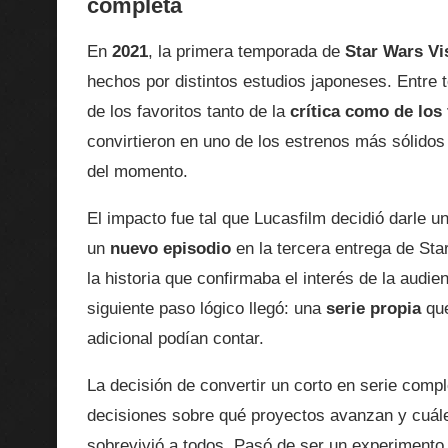
completa
En
2021
, la primera temporada de
Star Wars Vi
hechos por distintos estudios japoneses. Entre
de los favoritos tanto de la
crítica como de los
convirtieron en uno de los estrenos más sólidos
del momento.
El impacto fue tal que Lucasfilm decidió darle u
un
nuevo episodio
en la tercera entrega de Sta
la historia que confirmaba el interés de la audie
siguiente paso lógico llegó: una
serie propia
que
adicional podían contar.
La decisión de convertir un corto en serie comp
decisiones sobre qué proyectos avanzan y cuáles
sobrevivió a todos. Pasó de ser un experiment