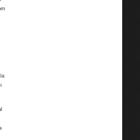
dom
la
n
l
a