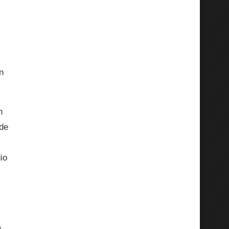
n
n
 de
io
a