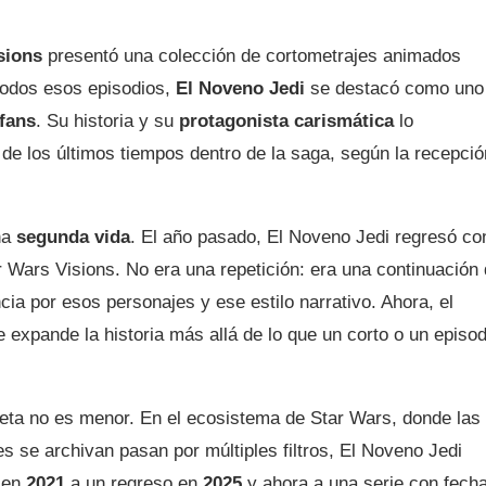
sions
presentó una colección de cortometrajes animados
 todos esos episodios,
El Noveno Jedi
se destacó como uno
 fans
. Su historia y su
protagonista carismática
lo
 de los últimos tiempos dentro de la saga, según la recepció
na
segunda vida
. El año pasado, El Noveno Jedi regresó co
r Wars Visions. No era una repetición: era una continuación
ncia por esos personajes y ese estilo narrativo. Ahora, el
 expande la historia más allá de lo que un corto o un episod
leta no es menor. En el ecosistema de Star Wars, donde las
 se archivan pasan por múltiples filtros, El Noveno Jedi
o en
2021
a un regreso en
2025
y ahora a una serie con fech