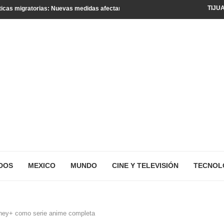
TIJU
icas migratorias: Nuevas medidas afectan a turistas y residentes legales
DOS
MEXICO
MUNDO
CINE Y TELEVISIÓN
TECNOL
isney+ como serie anime completa