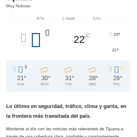
Muy Nuboso
87%
1.7km/h
52%
°
23
C
22
°
°
21
21
°
30
°
31
°
28
°
26
°
SUN
MON
TUE
WED
THU
Lo último en seguridad, tráfico, clima y garita, en
la frontera más transitada del país.
Mantente al día con las noticias más relevantes de Tijuana a
través de una cobertura clara, confiable y constantemente