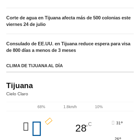
Corte de agua en Tijuana afecta más de 500 colonias este
viernes 24 de julio
Consulado de EE.UU. en Tijuana reduce espera para visa
de 800 días a menos de 3 meses
CLIMA DE TIJUANA AL DÍA
Tijuana
Cielo Claro
68%
1.8km/h
10%
°
31
C
28
°
°
26