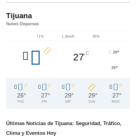
Tijuana
Nubes Dispersas
71%
1.3km/h
36%
°
29
C
27
°
°
26
26
°
27
°
29
°
29
°
27
°
THU
FRI
SAT
SUN
MON
Últimas Noticias de Tijuana: Seguridad, Tráfico,
Clima y Eventos Hoy