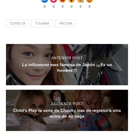
0
0
0
0
0
0
COVID-19
TIJUANA
VACUNA
ANTERIOR POST
La influencer mas famosa de Japón ¡¿Es un
hombre?!
SIGUIENTE POST
Child’s Play la serie de Chucky trae de regreso a otra
actriz de su saga