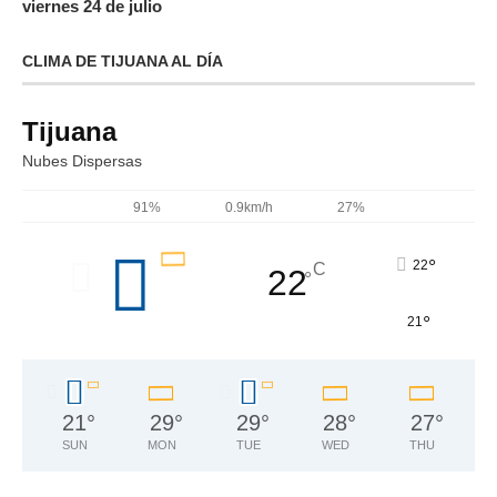
viernes 24 de julio
CLIMA DE TIJUANA AL DÍA
Tijuana
Nubes Dispersas
91%
0.9km/h
27%
°
22
C
22
°
°
21
21
°
29
°
29
°
28
°
27
°
SUN
MON
TUE
WED
THU