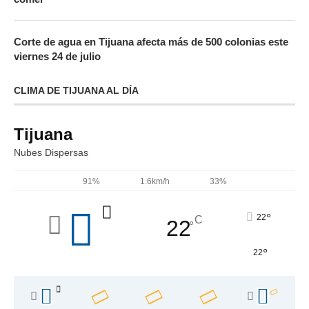
Corte de agua en Tijuana afecta más de 500 colonias este
viernes 24 de julio
CLIMA DE TIJUANA AL DÍA
Tijuana
Nubes Dispersas
91%
1.6km/h
33%
°
22
C
22
°
°
22