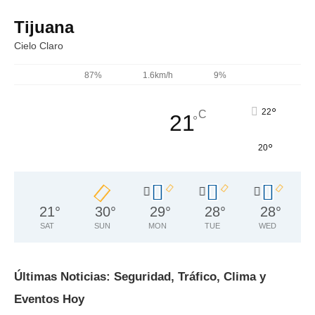
Tijuana
Cielo Claro
87%
1.6km/h
9%
°
22
C
21
°
°
20
21
°
30
°
29
°
28
°
28
°
SAT
SUN
MON
TUE
WED
Últimas Noticias: Seguridad, Tráfico, Clima y
Eventos Hoy