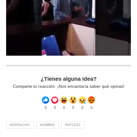
¿Tienes alguna idea?
Comparte tu reacción. ¡Nos encantaría saber qué opinas!
0
0
0
0
0
0
BORRACHO
HOMBRE
REFLEJO