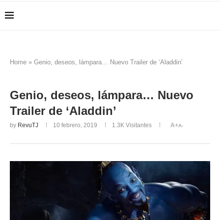
Home
»
Genio, deseos, lámpara… Nuevo Trailer de ‘Aladdin’
Genio, deseos, lámpara… Nuevo
Trailer de ‘Aladdin’
by
RevuTJ
10 febrero, 2019
1.3K
Visitantes
A+
A-