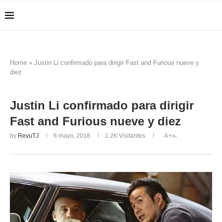
Home
»
Justin Li confirmado para dirigir Fast and Furious nueve y
diez
Justin Li confirmado para dirigir
Fast and Furious nueve y diez
by
RevuTJ
6 mayo, 2018
1.2K
Visitantes
A+
A-