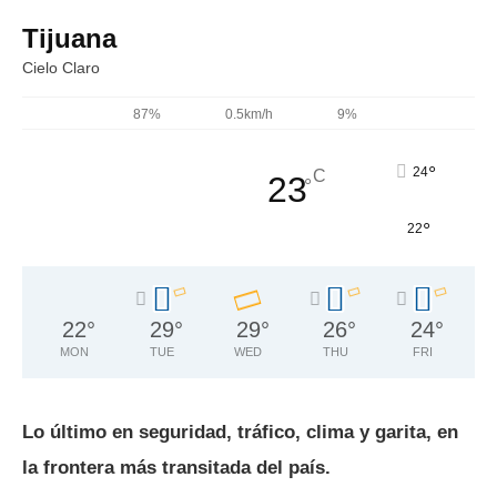
Tijuana
Cielo Claro
87%
0.5km/h
9%
°
24
C
23
°
°
22
22
°
29
°
29
°
26
°
24
°
MON
TUE
WED
THU
FRI
Lo último en seguridad, tráfico, clima y garita, en
la frontera más transitada del país.