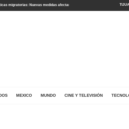
TIJU
icas migratorias: Nuevas medidas afectan a turistas y residentes legales
DOS
MEXICO
MUNDO
CINE Y TELEVISIÓN
TECNOL