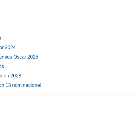
s
ar 2024
remios Oscar 2025
os
ad en 2028
on 13 nominacione!