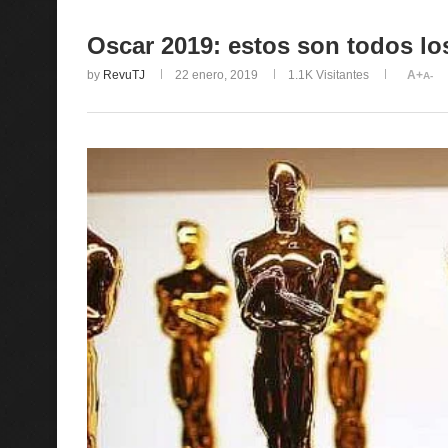
Oscar 2019: estos son todos l
by
RevuTJ
22 enero, 2019
1.1K
Visitantes
A+
A-