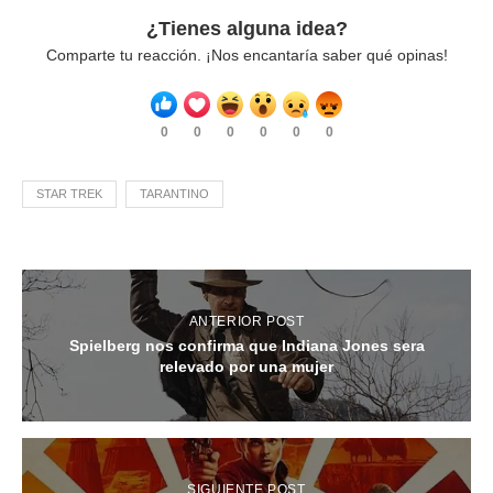
¿Tienes alguna idea?
Comparte tu reacción. ¡Nos encantaría saber qué opinas!
0
0
0
0
0
0
STAR TREK
TARANTINO
ANTERIOR POST
Spielberg nos confirma que Indiana Jones sera
relevado por una mujer
SIGUIENTE POST