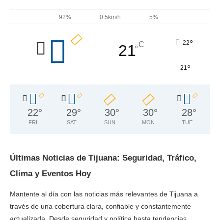
92%
0.5km/h
5%
°
22
C
21
°
°
21
22
°
29
°
30
°
30
°
28
°
FRI
SAT
SUN
MON
TUE
Últimas Noticias de Tijuana: Seguridad, Tráfico,
Clima y Eventos Hoy
Mantente al día con las noticias más relevantes de Tijuana a
través de una cobertura clara, confiable y constantemente
actualizada. Desde seguridad y política hasta tendencias,