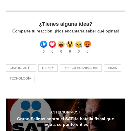
¿Tienes alguna idea?
Comparte tu reacción. ¡Nos encantaría saber qué opinas!
0
0
0
0
0
0
CINE INFANTIL
DISNEY
PELÍCULAS ANIMADAS
PIXAR
TECNOLOGÍA
ANTERIOR POST
Grupo Salinas contra el SAT: la batalla fiscal que
llega a su punto crítico