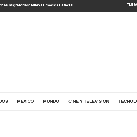
TIJU
icas migratorias: Nuevas medidas afectan a turistas y residentes legales
DOS
MEXICO
MUNDO
CINE Y TELEVISIÓN
TECNOL