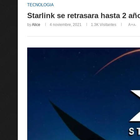
TECNOLOGIA
Starlink se retrasara hasta 2 añ
by
Alice
4 noviembre, 2021
1.3K
Visitantes
A+
A-