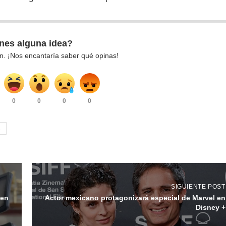
nes alguna idea?
n. ¡Nos encantaría saber qué opinas!
0
0
0
0
SIGUIENTE POST
 en
Actor mexicano protagonizará especial de Marvel en
Disney +