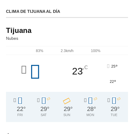
CLIMA DE TIJUANA AL DÍA
Tijuana
Nubes
83%
2.3km/h
100%
°
25
C
23
°
°
22
22
°
29
°
29
°
28
°
29
°
FRI
SAT
SUN
MON
TUE