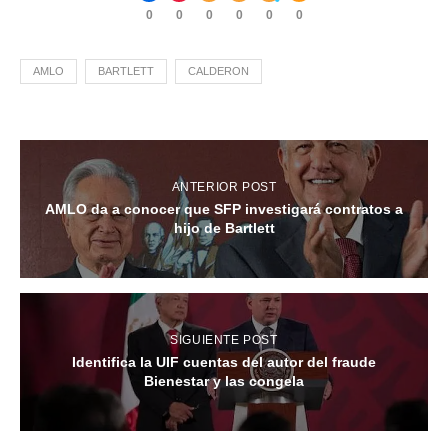
0
0
0
0
0
0
AMLO
BARTLETT
CALDERON
ANTERIOR POST
AMLO da a conocer que SFP investigará contratos a
hijo de Bartlett
SIGUIENTE POST
Identifica la UIF cuentas del autor del fraude
Bienestar y las congela