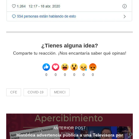
¿Tienes alguna idea?
Comparte tu reacción. ¡Nos encantaría saber qué opinas!
0
0
0
0
0
0
CFE
COVID-19
MEXICI
ANTERIOR POST
Histórica advertencia pública a una Televisora por