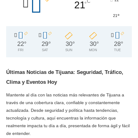
°
22
C
21
°
°
21
22
°
29
°
30
°
30
°
28
°
FRI
SAT
SUN
MON
TUE
Últimas Noticias de Tijuana: Seguridad, Tráfico,
Clima y Eventos Hoy
Mantente al día con las noticias más relevantes de Tijuana a
través de una cobertura clara, confiable y constantemente
actualizada. Desde seguridad y política hasta tendencias,
tecnología y cultura, aquí encuentras la información que
realmente impacta tu día a día, presentada de forma ágil y fácil
de entender.