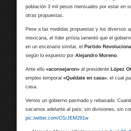
población 3 mil pesos mensuales por estar en su
otras propuestas.
Pese a las medidas propuestas y los diversos ap
mexicana, el líder priísta lamentó que el gobier
en un escenario similar, el
Partido Revoluciona
según lo expuesto por
Alejandro Moreno
.
Ante ello
«aconsejaron»
al presidente
López O
empleo temporal
«Quédate en casa»
, el cual p
casa.
Vemos un gobierno pasmado y rebasado. Cuando
sacamos adelante al país; sin divisiones, sin c
pic.twitter.com/O1rJEM291w