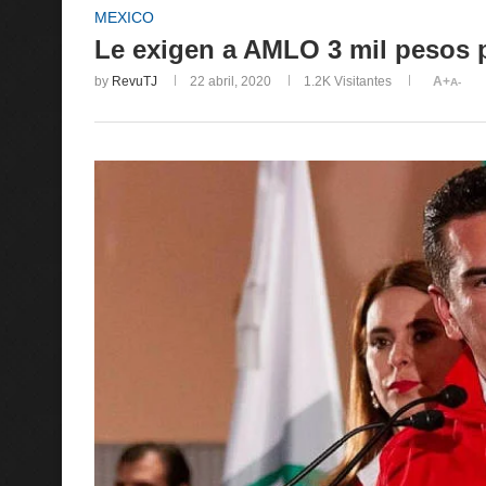
MEXICO
Le exigen a AMLO 3 mil pesos 
by
RevuTJ
22 abril, 2020
1.2K
Visitantes
A+
A-