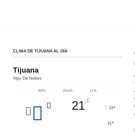
CLIMA DE TIJUANA AL DÍA
Tijuana
Algo De Nubes
89%
2km/h
11%
C
21
°
°
22
°
21