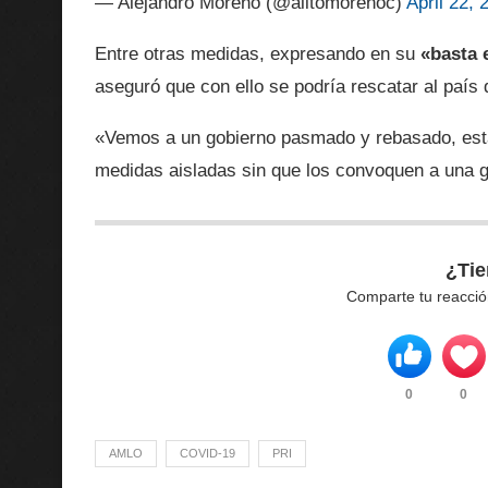
— Alejandro Moreno (@alitomorenoc)
April 22, 
Entre otras medidas, expresando en su
«basta 
aseguró que con ello se podría rescatar al país 
«Vemos a un gobierno pasmado y rebasado, est
medidas aisladas sin que los convoquen a una gran
¿Tie
Comparte tu reacció
0
0
AMLO
COVID-19
PRI