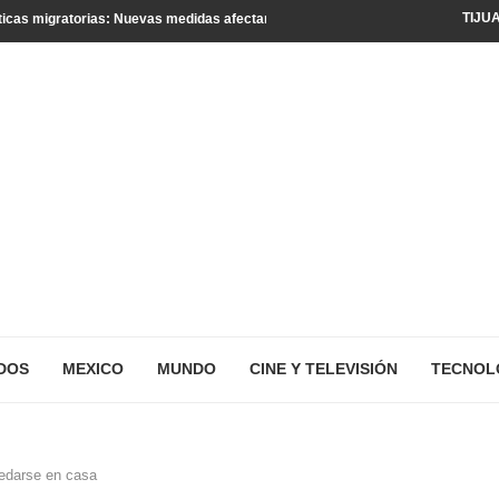
TIJU
icas migratorias: Nuevas medidas afectan a turistas y residentes legales
DOS
MEXICO
MUNDO
CINE Y TELEVISIÓN
TECNOL
edarse en casa