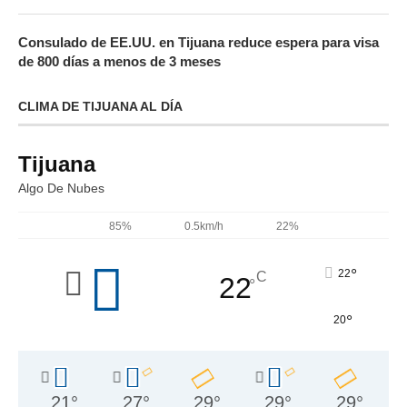
Consulado de EE.UU. en Tijuana reduce espera para visa
de 800 días a menos de 3 meses
CLIMA DE TIJUANA AL DÍA
Tijuana
Algo De Nubes
85%
0.5km/h
22%
°
22
C
22
°
°
20
21
°
27
°
29
°
29
°
29
°