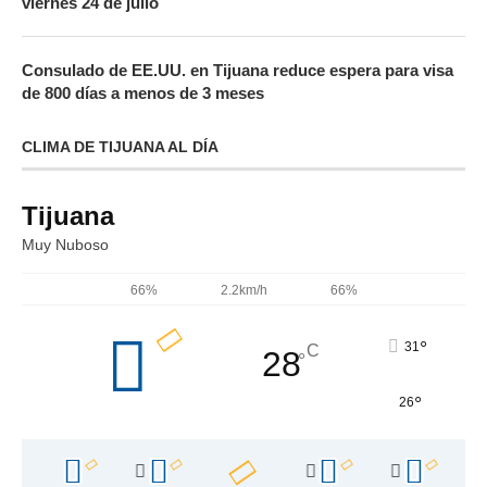
viernes 24 de julio
Consulado de EE.UU. en Tijuana reduce espera para visa
de 800 días a menos de 3 meses
CLIMA DE TIJUANA AL DÍA
Tijuana
Muy Nuboso
66%
2.2km/h
66%
°
31
C
28
°
°
26