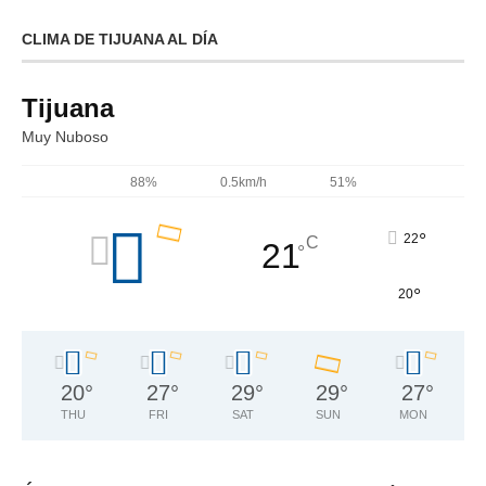
CLIMA DE TIJUANA AL DÍA
Tijuana
Muy Nuboso
88%
0.5km/h
51%
°
22
C
21
°
°
20
20
°
27
°
29
°
29
°
27
°
THU
FRI
SAT
SUN
MON