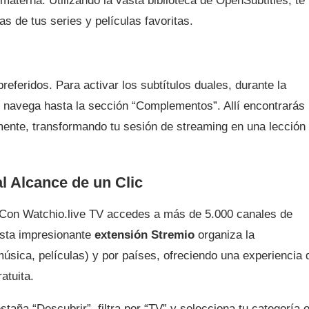
 materna. Utilizando la vasta biblioteca de OpenSubtitles, te
as de tus series y películas favoritas.
referidos. Para activar los subtítulos duales, durante la
 y navega hasta la sección “Complementos”. Allí encontrarás 
lmente, transformando tu sesión de streaming en una lección
al Alcance de un Clic
. Con Watchio.live TV accedes a más de 5.000 canales de
 Esta impresionante
extensión Stremio
organiza la
música, películas) y por países, ofreciendo una experiencia 
atuita.
estaña “Descubrir”, filtra por “TV” y selecciona tu categoría 