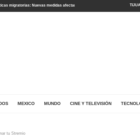
TIJU
icas migratorias: Nuevas medidas afectan a turistas y residentes legales
DOS
MEXICO
MUNDO
CINE Y TELEVISIÓN
TECNOL
mar tu Stremio