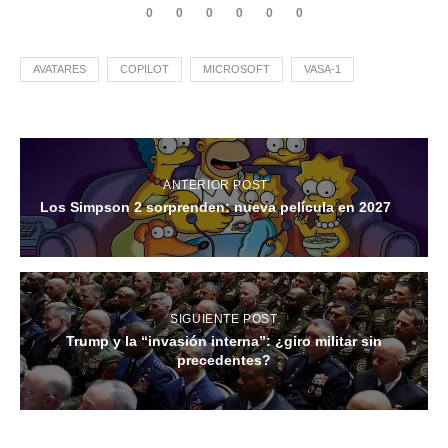
0
0
0
0
0
0
AVATARES
COPILOT
MICROSOFT
VASA-1
ANTERIOR POST
Los Simpson 2 sorprenden: nueva película en 2027
SIGUIENTE POST
Trump y la “invasión interna”: ¿giro militar sin
precedentes?