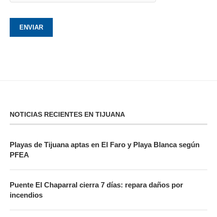
NOTICIAS RECIENTES EN TIJUANA
Playas de Tijuana aptas en El Faro y Playa Blanca según
PFEA
Puente El Chaparral cierra 7 días: repara daños por
incendios