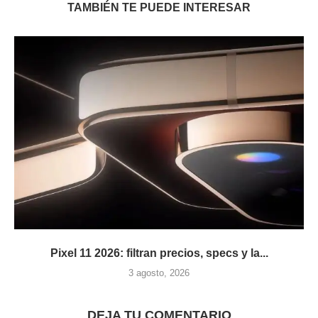
TAMBIÉN TE PUEDE INTERESAR
Pixel 11 2026: filtran precios, specs y la...
3 agosto, 2026
DEJA TU COMENTARIO