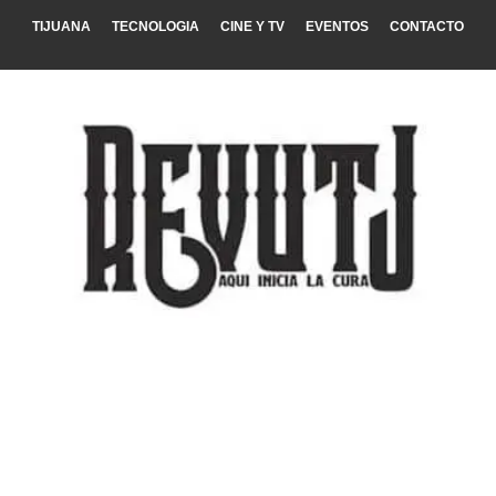
TIJUANA
TECNOLOGIA
CINE Y TV
EVENTOS
CONTACTO