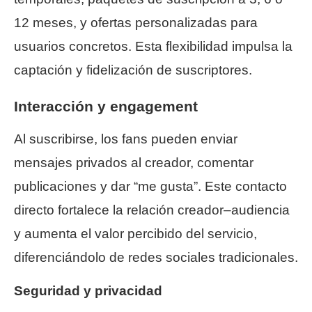
12 meses, y ofertas personalizadas para
usuarios concretos. Esta flexibilidad impulsa la
captación y fidelización de suscriptores.
Interacción y engagement
Al suscribirse, los fans pueden enviar
mensajes privados al creador, comentar
publicaciones y dar “me gusta”. Este contacto
directo fortalece la relación creador–audiencia
y aumenta el valor percibido del servicio,
diferenciándolo de redes sociales tradicionales.
Seguridad y privacidad