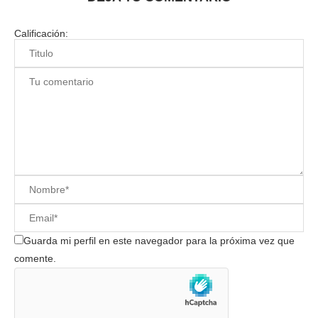
Calificación:
Guarda mi perfil en este navegador para la próxima vez que
comente.