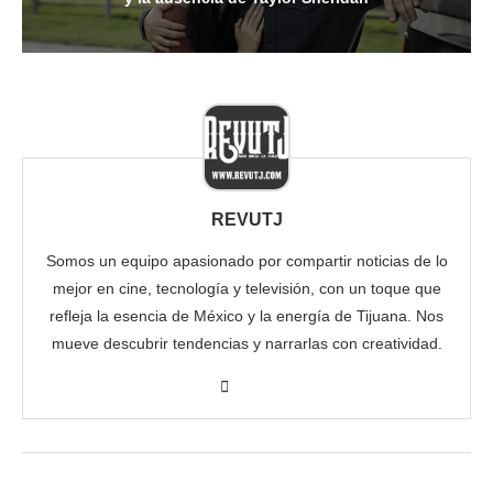
REVUTJ
Somos un equipo apasionado por compartir noticias de lo
mejor en cine, tecnología y televisión, con un toque que
refleja la esencia de México y la energía de Tijuana. Nos
mueve descubrir tendencias y narrarlas con creatividad.