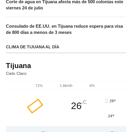
Corte de agua en Tijuana afecta más de 500 colonias este
viernes 24 de julio
Consulado de EE.UU. en Tijuana reduce espera para visa
de 800 días a menos de 3 meses
CLIMA DE TIJUANA AL DÍA
Tijuana
Cielo Claro
72%
1.8km/h
8%
°
29
C
26
°
°
24