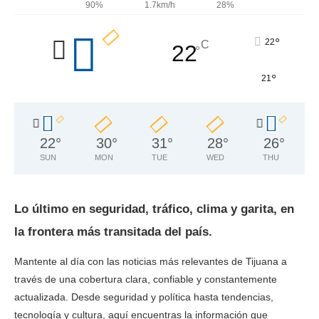
90%
1.7km/h
28%
°
22
C
22
°
°
21
22
°
30
°
31
°
28
°
26
°
SUN
MON
TUE
WED
THU
Lo último en seguridad, tráfico, clima y garita, en
la frontera más transitada del país.
Mantente al día con las noticias más relevantes de Tijuana a
través de una cobertura clara, confiable y constantemente
actualizada. Desde seguridad y política hasta tendencias,
tecnología y cultura, aquí encuentras la información que