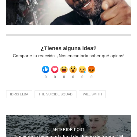
¿Tienes alguna idea?
Comparte tu reacción. ¡Nos encantaría saber qué opinas!
0
0
0
0
0
0
IDRIS ELBA
THE SUICIDE SQUAD
WILL SMITH
ANTERIOR POST
Tráiler de la temporada final de ‘Juego de tronos’: El