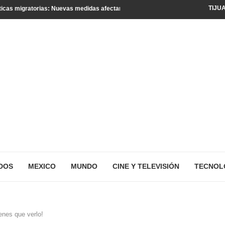
TIJU
icas migratorias: Nuevas medidas afectan a turistas y residentes legales
DOS
MEXICO
MUNDO
CINE Y TELEVISIÓN
TECNOL
enes que verlo!