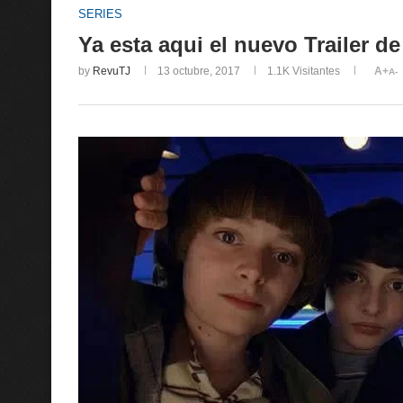
SERIES
Ya esta aqui el nuevo Trailer d
by
RevuTJ
13 octubre, 2017
1.1K
Visitantes
A+
A-